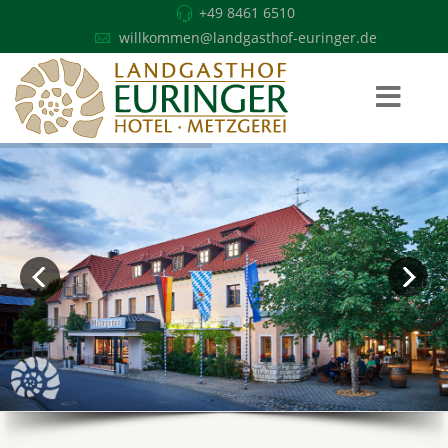
+49 8461 6510
willkommen@landgasthof-euringer.de