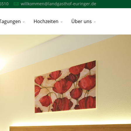
6510
willkommen@landgasthof-euringer.de
Tagungen
Hochzeiten
Über uns