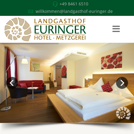
+49 8461 6510
willkommen@landgasthof-euringer.de