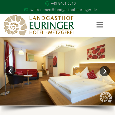
+49 8461 6510
willkommen@landgasthof-euringer.de