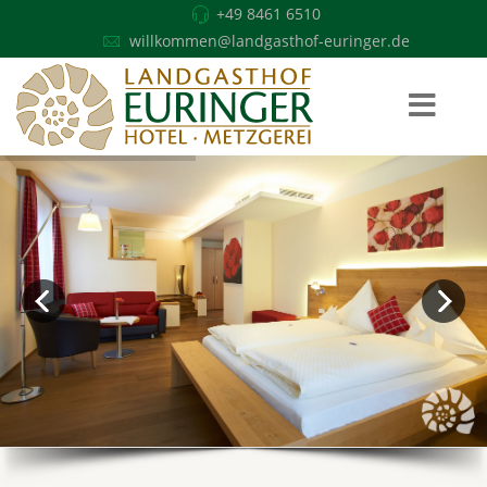
+49 8461 6510
willkommen@landgasthof-euringer.de