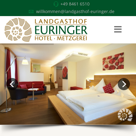
+49 8461 6510
willkommen@landgasthof-euringer.de