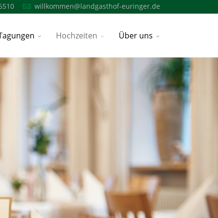
6510
willkommen@landgasthof-euringer.de
Tagungen
Hochzeiten
Über uns