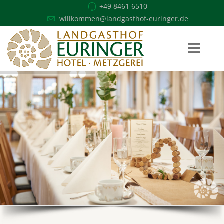
+49 8461 6510
willkommen@landgasthof-euringer.de