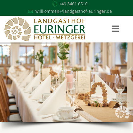
+49 8461 6510
willkommen@landgasthof-euringer.de