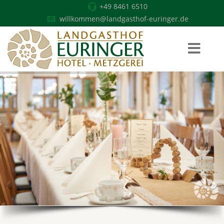
+49 8461 6510
willkommen@landgasthof-euringer.de