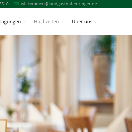
6510
willkommen@landgasthof-euringer.de
Tagungen
Hochzeiten
Über uns