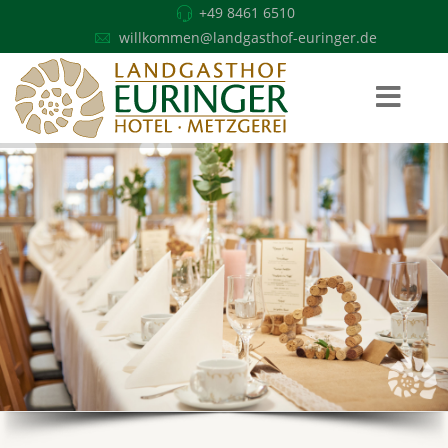
+49 8461 6510
willkommen@landgasthof-euringer.de