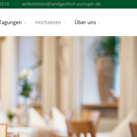
6510
willkommen@landgasthof-euringer.de
Tagungen
Hochzeiten
Über uns