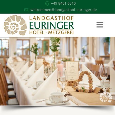
+49 8461 6510
willkommen@landgasthof-euringer.de