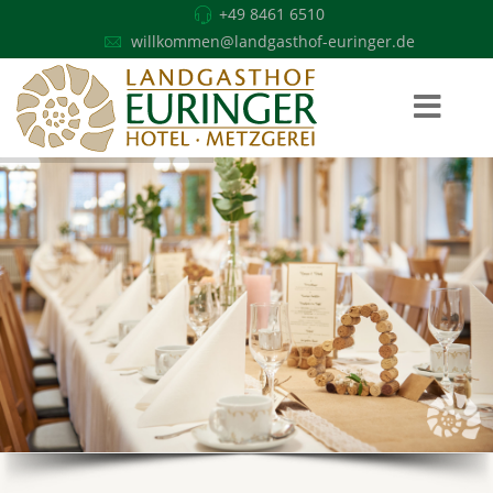
+49 8461 6510
willkommen@landgasthof-euringer.de