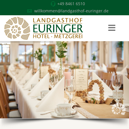
+49 8461 6510
willkommen@landgasthof-euringer.de