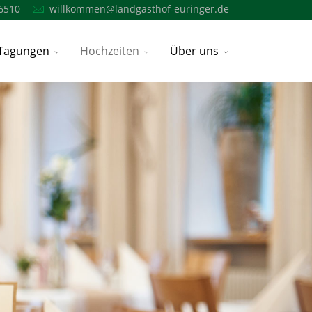
6510
willkommen@landgasthof-euringer.de
Tagungen
Hochzeiten
Über uns