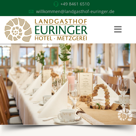
+49 8461 6510
willkommen@landgasthof-euringer.de