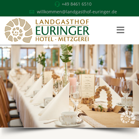
+49 8461 6510
willkommen@landgasthof-euringer.de