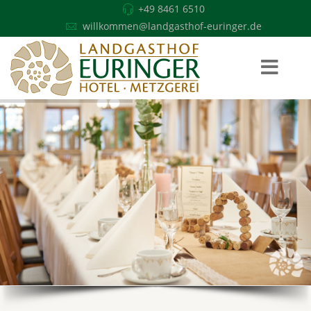
+49 8461 6510
willkommen@landgasthof-euringer.de