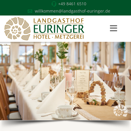
+49 8461 6510
willkommen@landgasthof-euringer.de