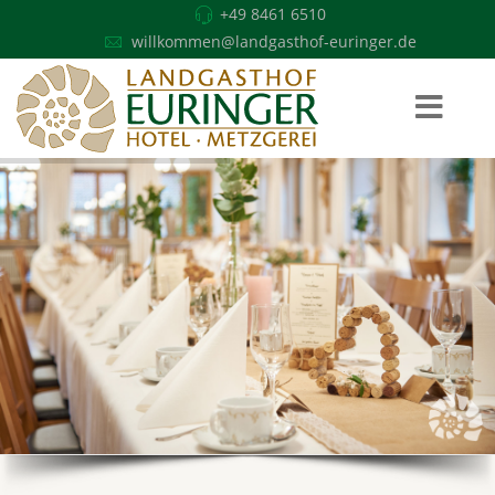
+49 8461 6510
willkommen@landgasthof-euringer.de