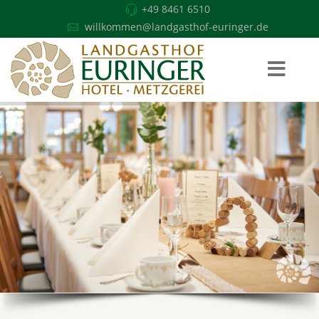
+49 8461 6510
willkommen@landgasthof-euringer.de