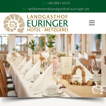
+49 8461 6510
willkommen@landgasthof-euringer.de