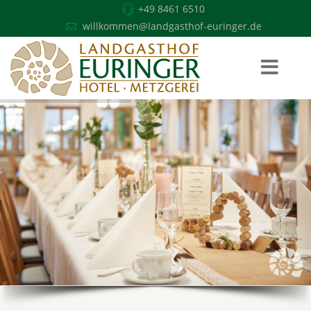
+49 8461 6510
willkommen@landgasthof-euringer.de