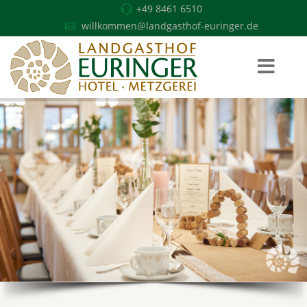
+49 8461 6510
willkommen@landgasthof-euringer.de