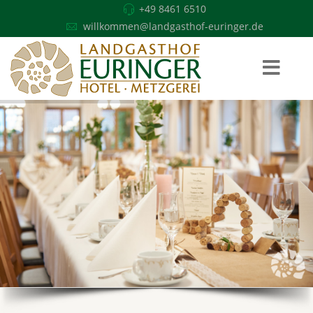
+49 8461 6510
willkommen@landgasthof-euringer.de