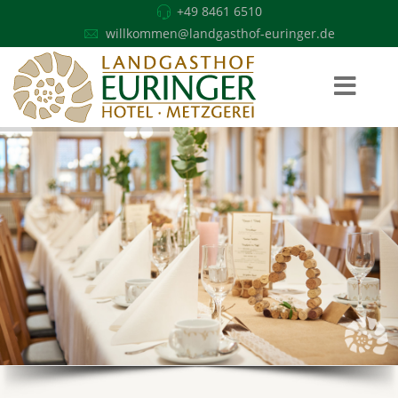
+49 8461 6510
willkommen@landgasthof-euringer.de