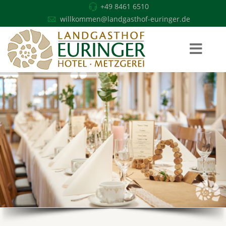
+49 8461 6510
willkommen@landgasthof-euringer.de