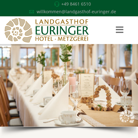
+49 8461 6510
willkommen@landgasthof-euringer.de