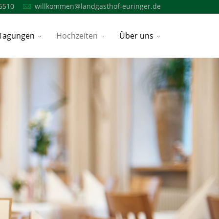
6510
willkommen@landgasthof-euringer.de
Tagungen
Hochzeiten
Über uns