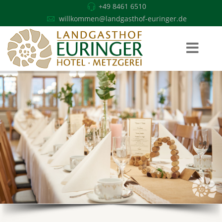
+49 8461 6510
willkommen@landgasthof-euringer.de