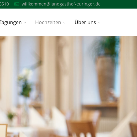
6510
willkommen@landgasthof-euringer.de
Tagungen
Hochzeiten
Über uns