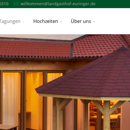
6510
willkommen@landgasthof-euringer.de
Tagungen
Hochzeiten
Über uns