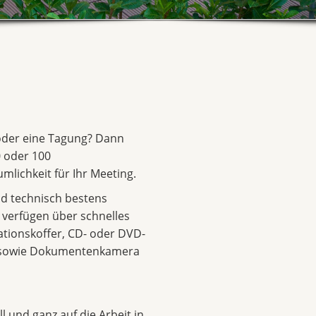
 oder eine Tagung? Dann
 oder 100
mlichkeit für Ihr Meeting.
d technisch bestens
d verfügen über schnelles
ationskoffer, CD- oder DVD-
r sowie Dokumentenkamera
l und ganz auf die Arbeit in