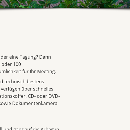
 oder eine Tagung? Dann
 oder 100
mlichkeit für Ihr Meeting.
d technisch bestens
d verfügen über schnelles
ationskoffer, CD- oder DVD-
r sowie Dokumentenkamera
l und ganz auf die Arbeit in