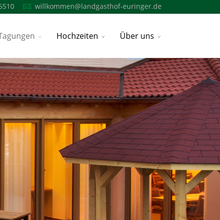
6510
willkommen@landgasthof-euringer.de
Tagungen
Hochzeiten
Über uns