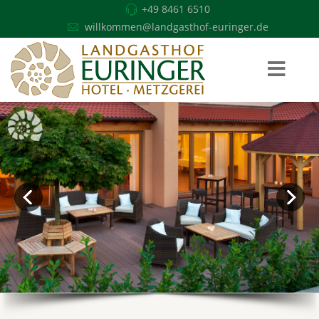
+49 8461 6510
willkommen@landgasthof-euringer.de