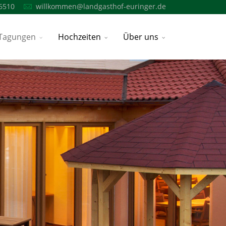
6510
willkommen@landgasthof-euringer.de
Tagungen
Hochzeiten
Über uns