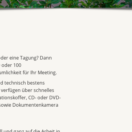
 oder eine Tagung? Dann
 oder 100
mlichkeit für Ihr Meeting.
d technisch bestens
d verfügen über schnelles
ationskoffer, CD- oder DVD-
r sowie Dokumentenkamera
l und ganz auf die Arbeit in