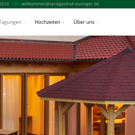
6510
willkommen@landgasthof-euringer.de
Tagungen
Hochzeiten
Über uns