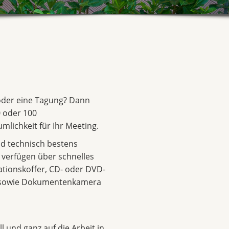
 oder eine Tagung? Dann
 oder 100
mlichkeit für Ihr Meeting.
d technisch bestens
d verfügen über schnelles
ationskoffer, CD- oder DVD-
r sowie Dokumentenkamera
l und ganz auf die Arbeit in