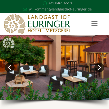
+49 8461 6510
willkommen@landgasthof-euringer.de