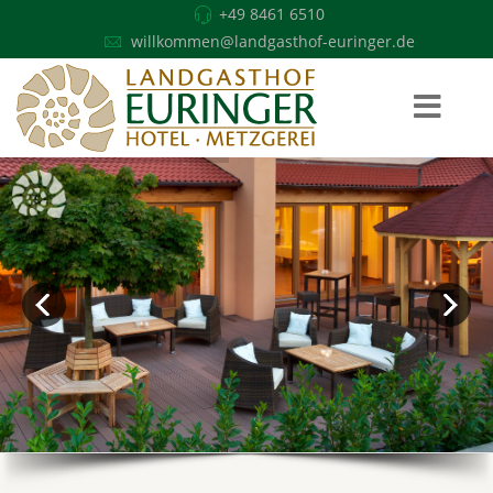
+49 8461 6510
willkommen@landgasthof-euringer.de