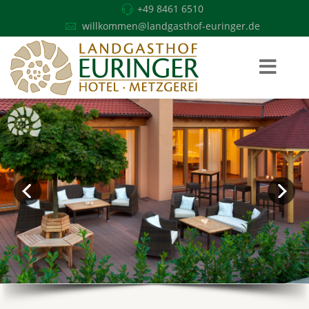
+49 8461 6510
willkommen@landgasthof-euringer.de