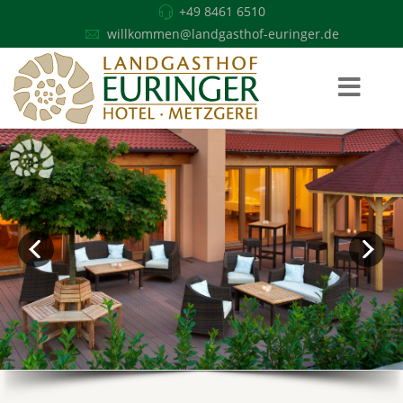
+49 8461 6510
willkommen@landgasthof-euringer.de