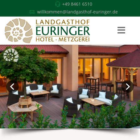
+49 8461 6510
willkommen@landgasthof-euringer.de