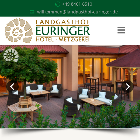
+49 8461 6510
willkommen@landgasthof-euringer.de