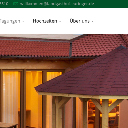
6510
willkommen@landgasthof-euringer.de
Tagungen
Hochzeiten
Über uns