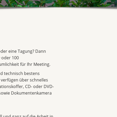
 oder eine Tagung? Dann
 oder 100
mlichkeit für Ihr Meeting.
d technisch bestens
d verfügen über schnelles
ationskoffer, CD- oder DVD-
r sowie Dokumentenkamera
l und ganz auf die Arbeit in