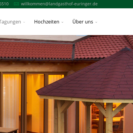
6510
willkommen@landgasthof-euringer.de
Tagungen
Hochzeiten
Über uns