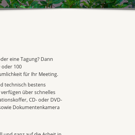
 oder eine Tagung? Dann
 oder 100
mlichkeit für Ihr Meeting.
d technisch bestens
d verfügen über schnelles
ationskoffer, CD- oder DVD-
r sowie Dokumentenkamera
l und ganz auf die Arbeit in