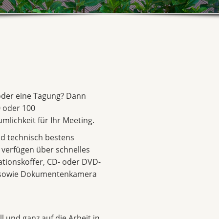
 oder eine Tagung? Dann
 oder 100
mlichkeit für Ihr Meeting.
d technisch bestens
d verfügen über schnelles
ationskoffer, CD- oder DVD-
r sowie Dokumentenkamera
l und ganz auf die Arbeit in