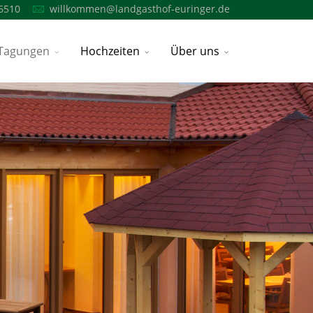
6510
willkommen@landgasthof-euringer.de
Tagungen
Hochzeiten
Über uns