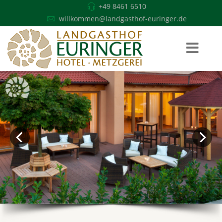
+49 8461 6510
willkommen@landgasthof-euringer.de