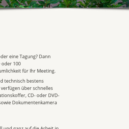
 oder eine Tagung? Dann
 oder 100
mlichkeit für Ihr Meeting.
d technisch bestens
d verfügen über schnelles
ationskoffer, CD- oder DVD-
r sowie Dokumentenkamera
l und ganz auf die Arbeit in