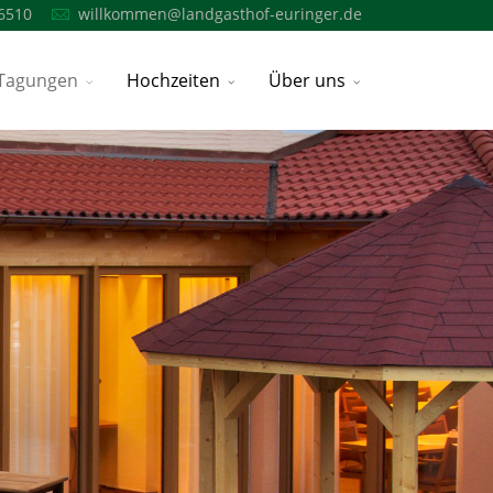
6510
willkommen@landgasthof-euringer.de
Tagungen
Hochzeiten
Über uns