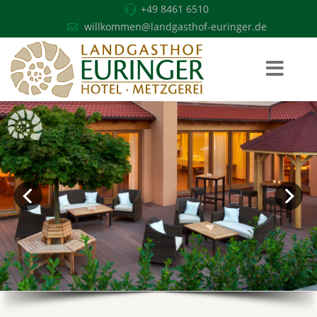
+49 8461 6510
willkommen@landgasthof-euringer.de